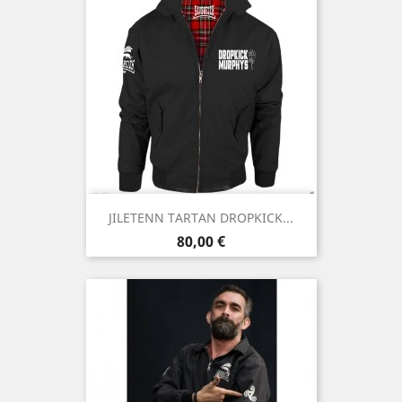
JILETENN TARTAN DROPKICK...
Prix
80,00 €