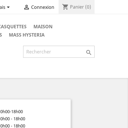
shopping_cart


Panier
(0)
ais
Connexion
CASQUETTES
MAISON
S
MASS HYSTERIA

10h00-18h00
10h00 - 18h00
10h00 - 18h00