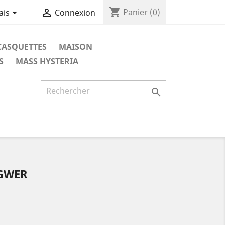
shopping_cart


Panier
(0)
ais
Connexion
CASQUETTES
MAISON
S
MASS HYSTERIA

GWER