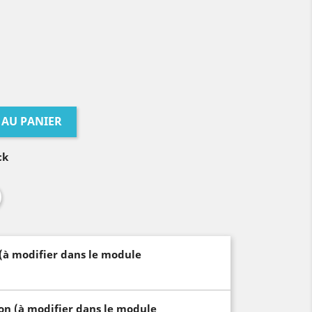
 AU PANIER
ck
 (à modifier dans le module
son (à modifier dans le module