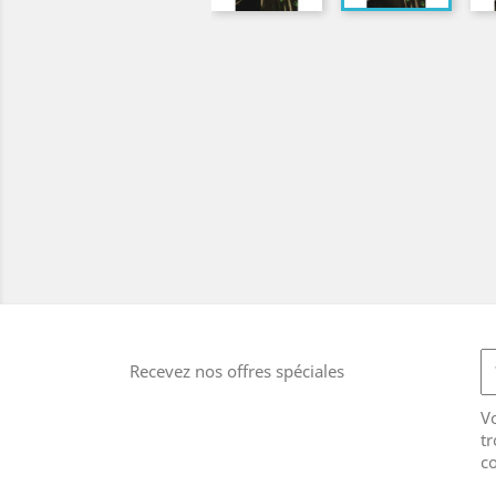
Recevez nos offres spéciales
V
tr
co