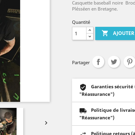
Casquette baseball noire Brode
Plésséen en Bretagne.
Quantité

AJOUTER
Partager
Garanties sécurité
"Réassurance")
Politique de livrai
"Réassurance")

Politique retours (