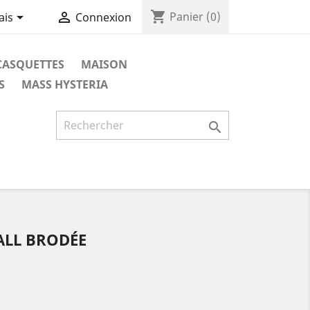
shopping_cart


Panier
(0)
ais
Connexion
CASQUETTES
MAISON
S
MASS HYSTERIA

ALL BRODÉE