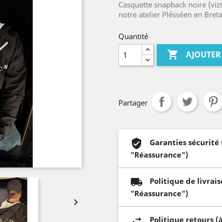
Casquette snapback noire (vizi
notre atelier Plésséen en Bret
Quantité

AJOUTER
Partager
Garanties sécurité
"Réassurance")
Politique de livrai
"Réassurance")

Politique retours (