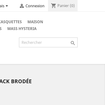
shopping_cart


Panier
(0)
ais
Connexion
CASQUETTES
MAISON
S
MASS HYSTERIA

ACK BRODÉE