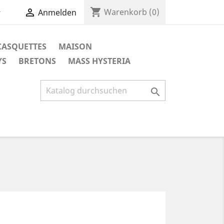
shopping_cart


Warenkorb
(0)
Anmelden
CASQUETTES
MAISON
YS
BRETONS
MASS HYSTERIA
