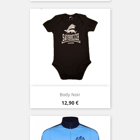
Body Noir
Preis
12,90 €