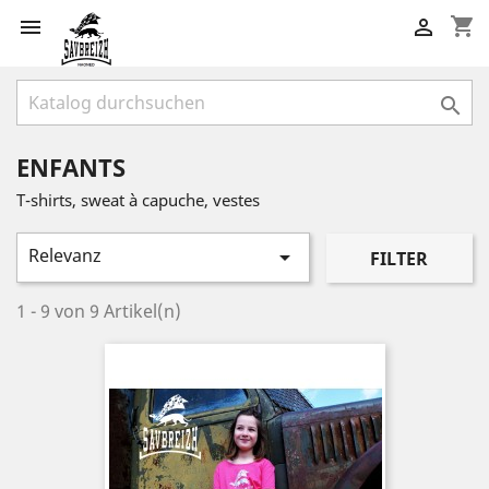
shopping_cart



ENFANTS
T-shirts, sweat à capuche, vestes
Relevanz

FILTER
1 - 9 von 9 Artikel(n)