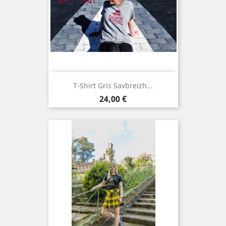
T-Shirt Gris Savbreizh...
Prix
24,00 €