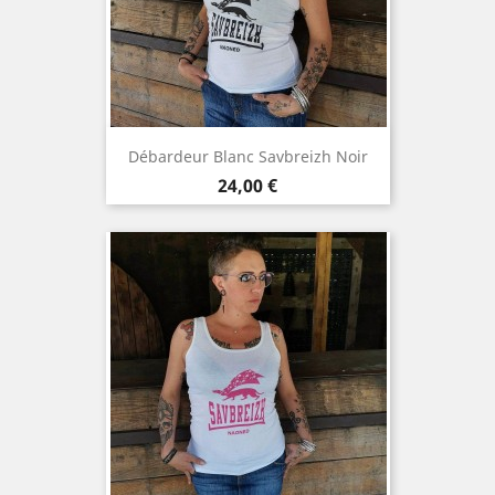
Débardeur Blanc Savbreizh Noir
Prix
24,00 €