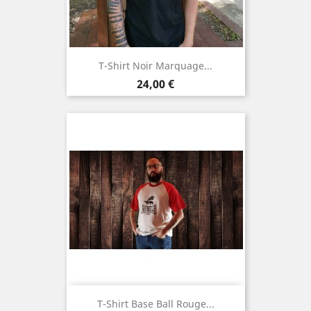
T-Shirt Noir Marquage...
Prix
24,00 €
T-Shirt Base Ball Rouge...