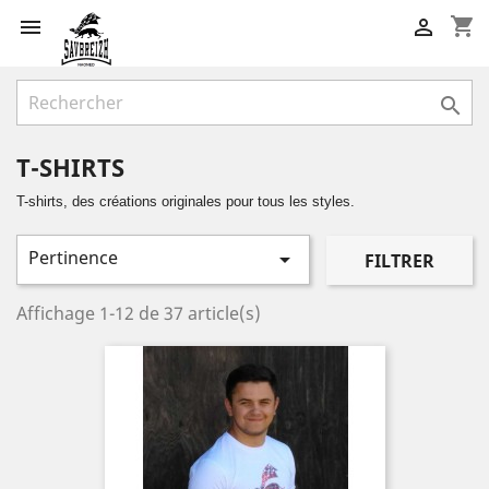
shopping_cart



T-SHIRTS
T-shirts, des créations originales pour tous les styles.
Pertinence

FILTRER
Affichage 1-12 de 37 article(s)