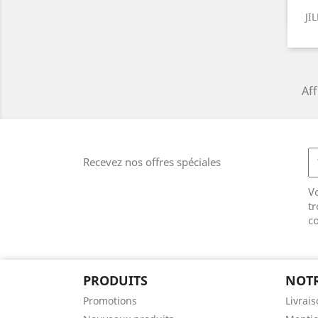
JI
Aff
Recevez nos offres spéciales
V
tr
co
PRODUITS
NOTR
Promotions
Livrai