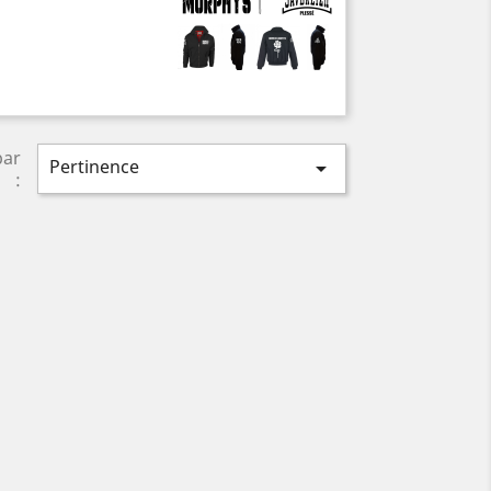
par
Pertinence

: