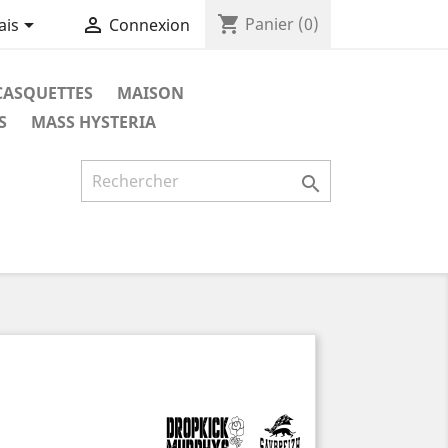
shopping_cart


Panier
(0)
ais
Connexion
CASQUETTES
MAISON
S
MASS HYSTERIA
