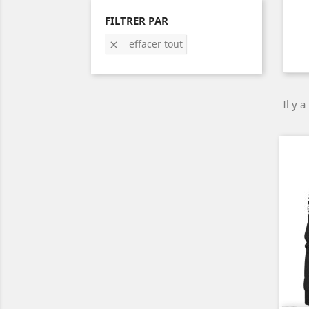
FILTRER PAR
effacer tout

Il y a