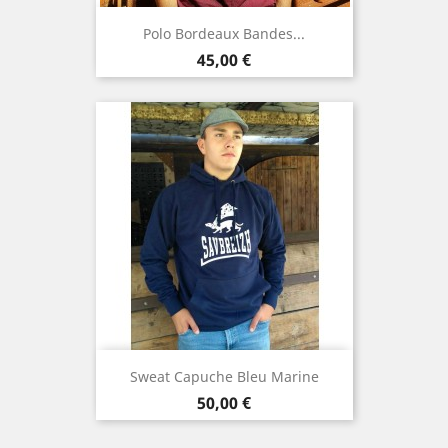
Polo Bordeaux Bandes...
Preis
45,00 €
Sweat Capuche Bleu Marine
Preis
50,00 €