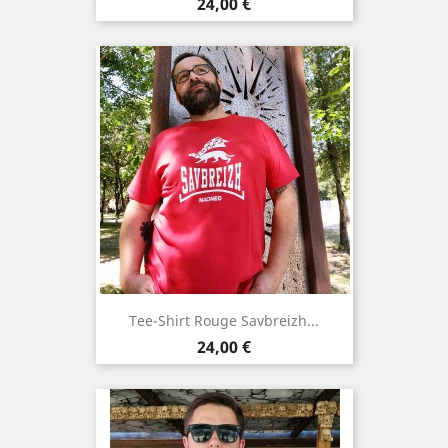
Preis
24,00 €
Tee-Shirt Rouge Savbreizh...
Preis
24,00 €