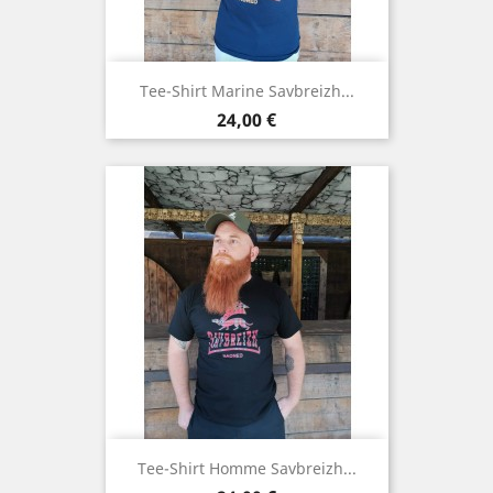
Tee-Shirt Marine Savbreizh...
Preis
24,00 €
Tee-Shirt Homme Savbreizh...