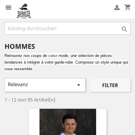
shopping_cart



HOMMES
Retrouvez nos coups de
cœur
mode, une sélection de pièces
tendances à intégrer à votre garde-robe. Composez un style unique qui
vous ressemble.
Relevanz

FILTER
1 - 12 von 95 Artikel(n)