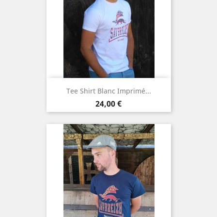
Tee Shirt Blanc Imprimé...
Preis
24,00 €