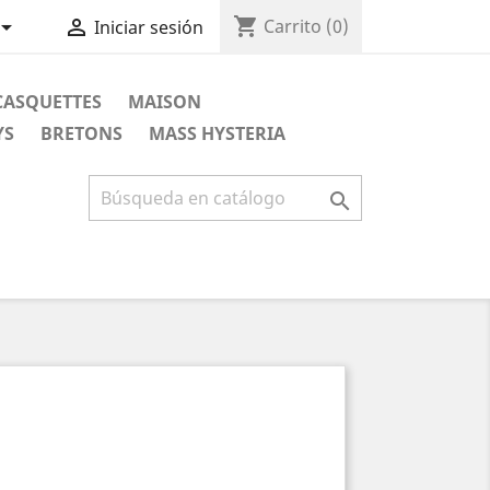
shopping_cart


Carrito
(0)
Iniciar sesión
CASQUETTES
MAISON
YS
BRETONS
MASS HYSTERIA
