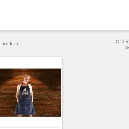
Orde
 producto.
p