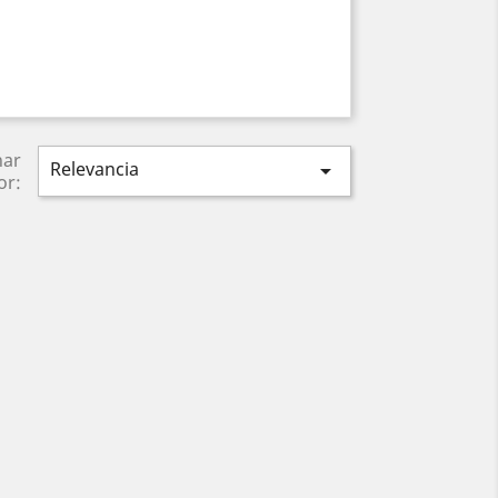
nar
Relevancia

or: