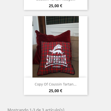
Precio
25,00 €
Copy Of Coussin Tartan...
Precio
25,00 €
Mostrando 1-3 de 3 artículo(s)