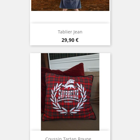
Tablier Jean
Precio
29,90 €
Coussin Tartan Rouge...