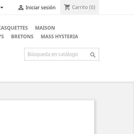
shopping_cart


Carrito
(0)
Iniciar sesión
CASQUETTES
MAISON
YS
BRETONS
MASS HYSTERIA
